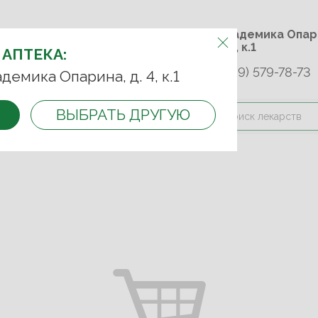
м.Университет дружбы
ул. Академика 
народов
д. 4, к.1
 АПТЕКА:
+7 (989) 579-78-73
9-75-92
+7 (499) 749-74-89
адемика Опарина, д. 4, к.1
ВЫБРАТЬ ДРУГУЮ
и оплата
Контакты
Акции