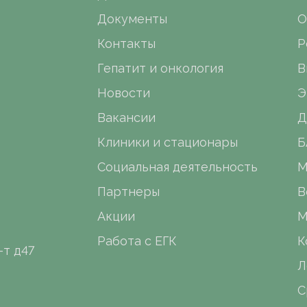
Документы
О
Контакты
Р
Гепатит и онкология
В
Новости
Э
Вакансии
Д
Клиники и стационары
Б
Социальная деятельность
М
Партнеры
В
Акции
М
Работа с ЕГК
К
-т д47
Л
С