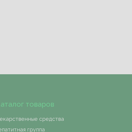
аталог товаров
екарственные средства
епатитная группа