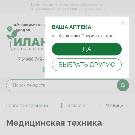
Цены на сайте ежедневно обновляются.
Актуальные цены уточняйте по телефону
ВЫБЕРИТЕ АПТЕКУ:
м.Университет дружбы
ул. Академика Опарина,
ВАША АПТЕКА:
народов
д. 4, к.1
ул. Академика Опарина, д. 4, к.1
ДА
+7 (499) 749-75-92
+7 (499) 749-74-89
ВЫБРАТЬ ДРУГУЮ
+7 (989) 579-78-73
Главная страница
Каталог
Медицинская
Медицинская техника