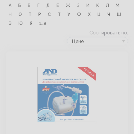
А
Б
В
Г
Д
Е
Ж
З
И
К
Л
М
Н
О
П
Р
С
Т
У
Ф
Х
Ц
Ч
Ш
Э
Ю
Я
1...9
Сортировать по:
Цене