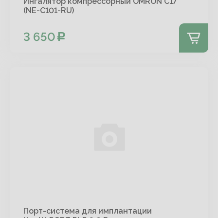
Ингалятор компрессорный OMRON С17
(NE-C101-RU)
3 650
Порт-система для имплантации