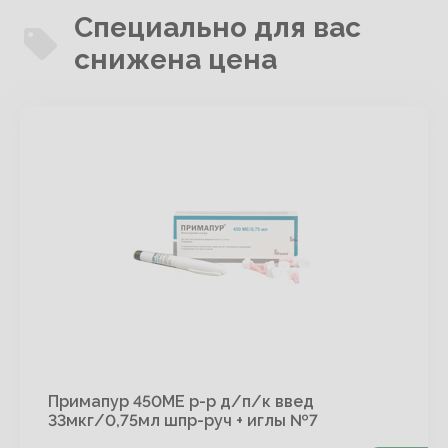
Специально для вас
снижена цена
Примапур 450МЕ р-р д/п/к введ
33мкг/0,75мл шпр-руч + иглы №7