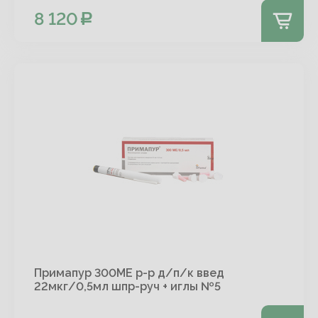
8 120
Примапур 300МЕ р-р д/п/к введ
22мкг/0,5мл шпр-руч + иглы №5