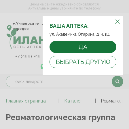
Цены на сайте ежедневно обновляются.
Актуальные цены уточняйте по телефону
ВЫБЕРИТЕ АПТЕКУ:
м.Университет дружбы
ул. Академика Опарина,
ВАША АПТЕКА:
народов
д. 4, к.1
ул. Академика Опарина, д. 4, к.1
ДА
+7 (499) 749-75-92
+7 (499) 749-74-89
ВЫБРАТЬ ДРУГУЮ
+7 (989) 579-78-73
Главная страница
Каталог
Ревматологи
Ревматологическая группа