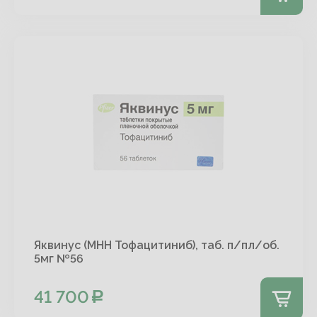
Яквинус (МНН Тофацитиниб), таб. п/пл/об.
5мг №56
41 700