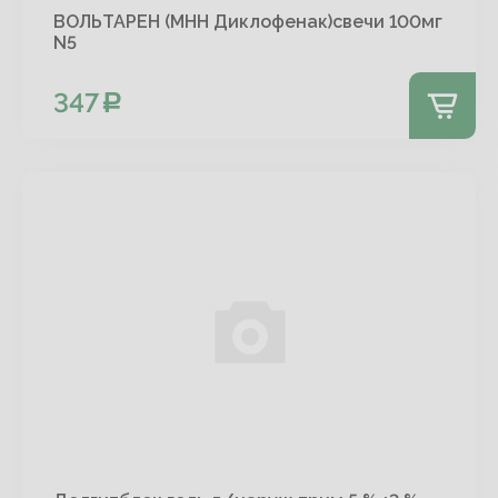
ВОЛЬТАРЕН (МНН Диклофенак)свечи 100мг
N5
347