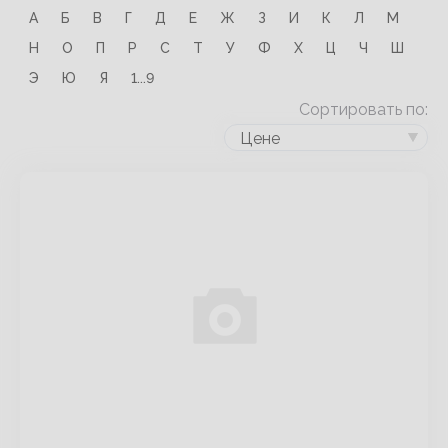
А
Б
В
Г
Д
Е
Ж
З
И
К
Л
М
Н
О
П
Р
С
Т
У
Ф
Х
Ц
Ч
Ш
Э
Ю
Я
1...9
Сортировать по:
Цене