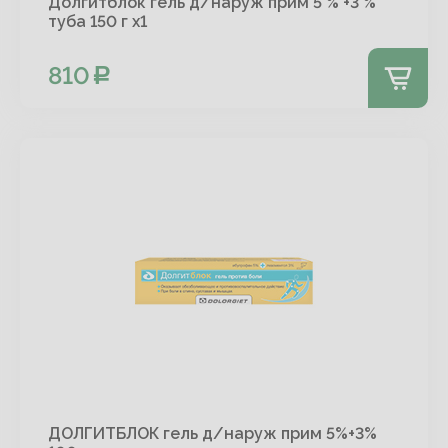
Долгитблок гель д/наруж прим 5 % +3 %
туба 150 г х1
810
ДОЛГИТБЛОК гель д/наруж прим 5%+3%