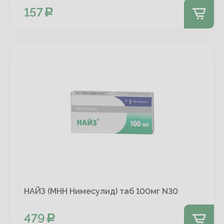
157
НАЙЗ (МНН Нимесулид) таб 100мг N30
479