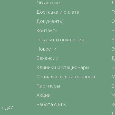
Об аптеке
Л
Доставка и оплата
Г
Документы
О
Контакты
Р
Гепатит и онкология
В
Новости
Э
Вакансии
Д
Клиники и стационары
Б
Социальная деятельность
М
Партнеры
В
Акции
М
Работа с ЕГК
К
-т д47
Л