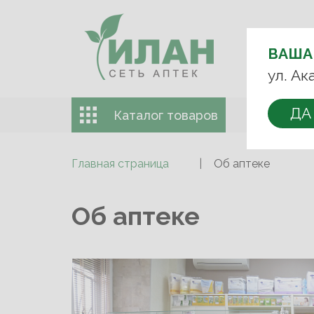
ВЫБЕРИТЕ
АПТЕКУ:
ВАША
+7 (499) 74
ул. Ак
ДА
Каталог товаров
Доставка 
Главная страница
Об аптеке
Об аптеке