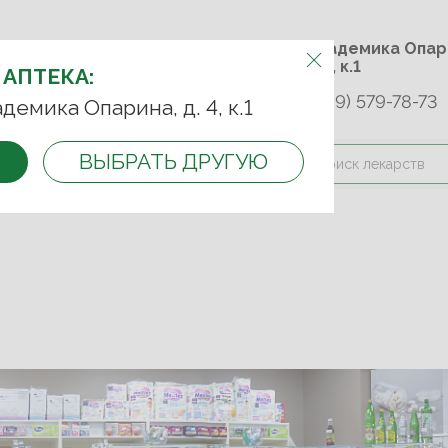
м.Университет дружбы
ул. Академика 
народов
д. 4, к.1
 АПТЕКА:
+7 (989) 579-78-73
9-75-92
+7 (499) 749-74-89
адемика Опарина, д. 4, к.1
ВЫБРАТЬ ДРУГУЮ
и оплата
Контакты
Акции