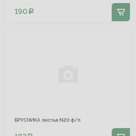
190
БРУСНИКА листья N20 ф/п