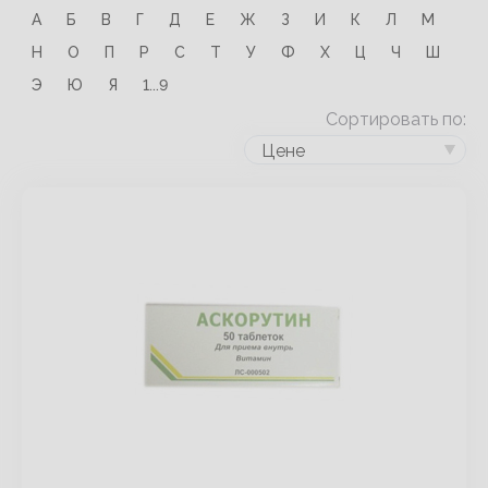
А
Б
В
Г
Д
Е
Ж
З
И
К
Л
М
Н
О
П
Р
С
Т
У
Ф
Х
Ц
Ч
Ш
Э
Ю
Я
1...9
Сортировать по:
Цене