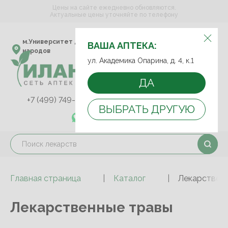
Цены на сайте ежедневно обновляются.
Актуальные цены уточняйте по телефону
ВЫБЕРИТЕ АПТЕКУ:
м.Университет дружбы
ул. Академика Опарина,
ВАША АПТЕКА:
народов
д. 4, к.1
ул. Академика Опарина, д. 4, к.1
ДА
+7 (499) 749-75-92
+7 (499) 749-74-89
ВЫБРАТЬ ДРУГУЮ
+7 (989) 579-78-73
Главная страница
Каталог
Лекарствен
Лекарственные травы