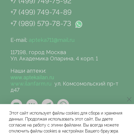
+7 (499) 749-75-92
+7 (499) 749-74-89
+7 (989) 579-78-73
E-mail:
apteka711@mail.ru
117198, город Москва
Ул. Академика Опарина, 4 корп. 1
Наши аптеки:
www.aptekailan.ru
www.ilanfarm.ru
ул. Комсомольский пр-т
д47
Этот сайт использует файлы cookies для сбора и хранения
данных. Продолжая использовать этот сайт, Вы даете
согласие на работу с этими файлами. Вы всегда можете
отключить файлы cookies в настройках Вашего браузера.
©сеть аптек «ИЛАН», 2004-2026