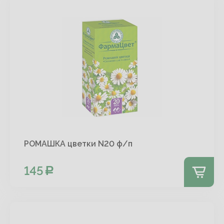
РОМАШКА цветки N20 ф/п
145