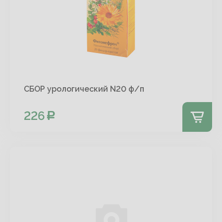
СБОР урологический N20 ф/п
226