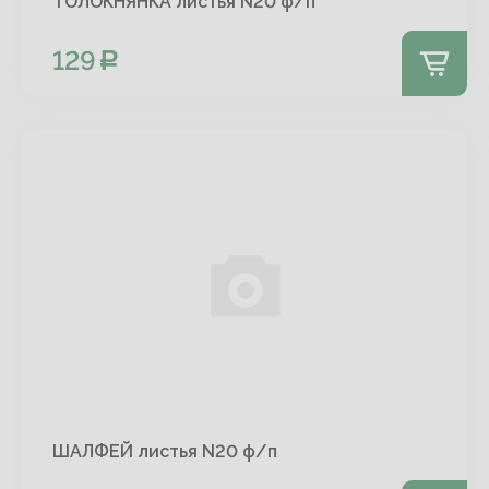
ТОЛОКНЯНКА листья N20 ф/п
129
ШАЛФЕЙ листья N20 ф/п