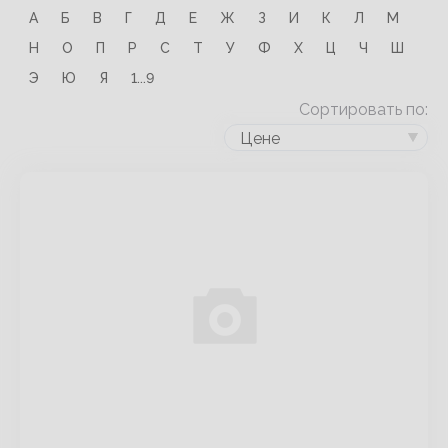
А
Б
В
Г
Д
Е
Ж
З
И
К
Л
М
Н
О
П
Р
С
Т
У
Ф
Х
Ц
Ч
Ш
Э
Ю
Я
1...9
Сортировать по:
Цене