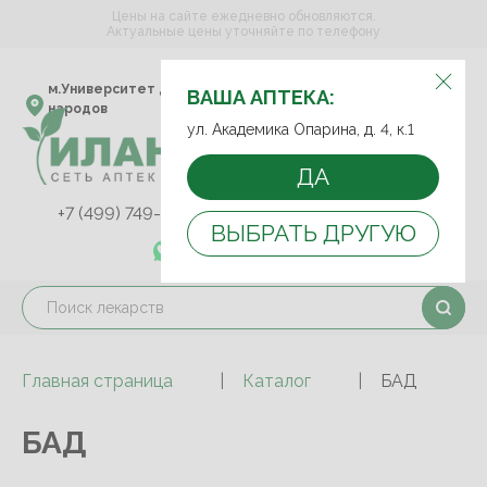
Цены на сайте ежедневно обновляются.
Актуальные цены уточняйте по телефону
ВЫБЕРИТЕ АПТЕКУ:
м.Университет дружбы
ул. Академика Опарина,
ВАША АПТЕКА:
народов
д. 4, к.1
ул. Академика Опарина, д. 4, к.1
ДА
+7 (499) 749-75-92
+7 (499) 749-74-89
ВЫБРАТЬ ДРУГУЮ
+7 (989) 579-78-73
Главная страница
Каталог
БАД
БАД