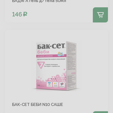
БАДЯГА гель д/тела 50мл
146
БАК-СЕТ БЕБИ N10 САШЕ