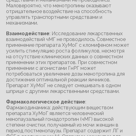
Маловероятно, что менотропины оказывают
отрицательное воздействие на способность
управлять транспортными средствами и
механизмами.
Взаимодействие
: Исследование лекарственных
взаимодействий чМГ не проводилось. Совместное
применение препарата ХуМоГ с кломифеном может
усилить стимуляцию роста фолликулов, несмотря
на отсутствие клинических данных о совместном
применении этих препаратов. При совместном
применении с агонистами ГнРГ может
потребоваться увеличение дозы менотропина для
достижения оптимальной реакции яичников.
Препарат ХуМоГ не следует смешивать в одном
шприце с другими лекарственными средствами.
Фармакологическое действие
:
Фармакодинамика: действующим веществом
препарата ХуМоГ является человеческий
менопаузальный гонадотропин (чМГ) высокой
степени очистки, получаемый из мочи женщин в
период постменопаузы. Препарат содержит ЛГ и