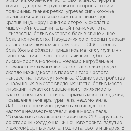
живота в объеме; нечасто: рвота, дискомфорт в
животе, диарея. Нарушения со стороны кожи и
подкожных тканей: редко: угревая сыпь, кожные
высыпания; частота неизвестна: кожный зуд,
крапивница. Нарушения со стороны скелетно-
мышечной и соединительной ткани: частота
неизвестна: боль в суставах, боль в спине и шее,
боль в конечностях. Нарушения со стороны половых
органов и молочной железы: часто: СГЯ*, тазовая
боль (боль в области придатков матки); у мужчин -
гинекомастия; нечасто: кисты яичников, боль и
дискомфорт в молочных железах, нагрубание и
отечность молочных желез, боль в сосках; редко:
скопление жидкости в полости таза, частота
неизвестна: перекрут яичника. Общие расстройства
и нарушения в месте введения: часто: боль в месте
инъекции; нечасто: повышенная утомляемость;
частота неизвестна: гипертермия в месте введения,
повышение температуры тела, недомогание.
Лабораторные и инструментальные данные:
частота неизвестна: увеличение массы тела.
*Отмечались связанные с развитием СГЯ нарушения
со стороны желудочно-кишечного тракта: вздутие
и дискомфорт в животе, тошнота, рвота и диарея. В