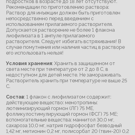
подростков в возрасте до 18 лет отсутствуют.
Рекомендации по приготовлению раствора:
Раствор для инъекции должен быть приготовлен
непосредственно перед введением с
использованием прилагаемого растворителя.
Допускается растворение не более 1 флакона
лиофилизата в 1 ампуле прилагаемого
растворителя. Следует избегать встряхивания! В
случае помутнения или наличия частиц в растворе
его использовать нельзя!
Условия хранения
: Хранить в защищенном от
света месте при температуре от 2 до 8 С, в
недоступном для детей месте. Не замораживать.
Растворитель хранить при температуре не выше 25
С.
Состав
: 1 флакон с лиофилизатом содержит:
действующее вещество: менотропины:
лютеинизирующий гормон (ЛГ) 75 ME,
фолликулостимулирующий гормон (ФСГ) 75 ME;
вспомогательные вещества: маннитол 30,0 мг,
сахароза 10,0 мг, натрия гидрофосфат безводный
1,42 мг, метионин 0,2 мг, полисорбат 20 (твин-20) 0,2