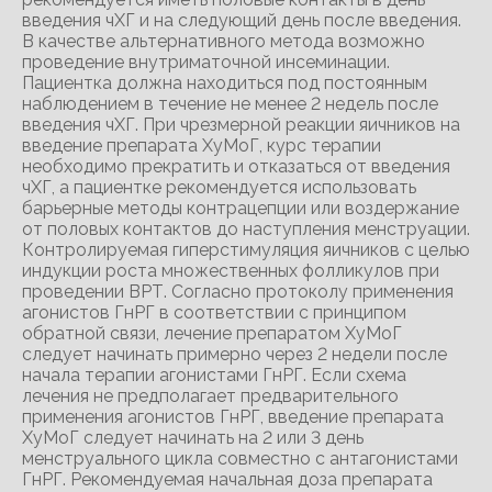
введения чХГ и на следующий день после введения.
В качестве альтернативного метода возможно
проведение внутриматочной инсеминации.
Пациентка должна находиться под постоянным
наблюдением в течение не менее 2 недель после
введения чХГ. При чрезмерной реакции яичников на
введение препарата ХуМоГ, курс терапии
необходимо прекратить и отказаться от введения
чХГ, а пациентке рекомендуется использовать
барьерные методы контрацепции или воздержание
от половых контактов до наступления менструации.
Контролируемая гиперстимуляция яичников с целью
индукции роста множественных фолликулов при
проведении ВРТ. Согласно протоколу применения
агонистов ГнРГ в соответствии с принципом
обратной связи, лечение препаратом ХуМоГ
следует начинать примерно через 2 недели после
начала терапии агонистами ГнРГ. Если схема
лечения не предполагает предварительного
применения агонистов ГнРГ, введение препарата
ХуМоГ следует начинать на 2 или 3 день
менструального цикла совместно с антагонистами
ГнРГ. Рекомендуемая начальная доза препарата