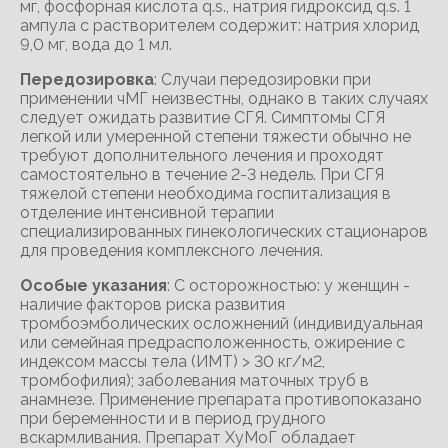
мг, фосфорная кислота q.s., натрия гидроксид q.s. 1
ампула с растворителем содержит: натрия хлорид
9,0 мг, вода до 1 мл.
Передозировка
: Случаи передозировки при
применении чМГ неизвестны, однако в таких случаях
следует ожидать развитие СГЯ. Симптомы СГЯ
легкой или умеренной степени тяжести обычно не
требуют дополнительного лечения и проходят
самостоятельно в течение 2-3 недель. При СГЯ
тяжелой степени необходима госпитализация в
отделение интенсивной терапии
специализированных гинекологических стационаров
для проведения комплексного лечения.
Особые указания
: С осторожностью: у женщин -
наличие факторов риска развития
тромбоэмболических осложнений (индивидуальная
или семейная предрасположенность, ожирение с
индексом массы тела (ИМТ) > 30 кг/м2,
тромбофилия); заболевания маточных труб в
анамнезе. Применение препарата противопоказано
при беременности и в период грудного
вскармливания. Препарат ХуМоГ обладает