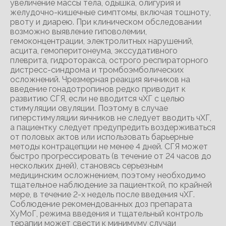
увеличение массы тела, одышка, олигурия и
желудочно-кишечные симптомы, включая тошноту,
рвоту и диарею. При клиническом обследовании
возможно выявление гиповолемии,
гемоконцентрации, электролитных нарушений,
асцита, гемоперитонеума, экссудативного
плеврита, гидроторакса, острого респираторного
дистресс-синдрома и тромбоэмболических
осложнений. Чрезмерная реакция яичников на
введение гонадотропинов редко приводит к
развитию СГЯ, если не вводится чХГ с целью
стимуляции овуляции. Поэтому в случае
гиперстимуляции яичников не следует вводить чХГ,
а пациентку следует предупредить воздерживаться
от половых актов или использовать барьерные
методы контрацепции не менее 4 дней. СГЯ может
быстро прогрессировать (в течение от 24 часов до
нескольких дней), становясь серьезным
медицинским осложнением, поэтому необходимо
тщательное наблюдение за пациенткой, по крайней
мере, в течение 2-х недель после введения чХГ.
Соблюдение рекомендованных доз препарата
ХуМоГ, режима введения и тщательный контроль
терапии может свести к минимуму случаи