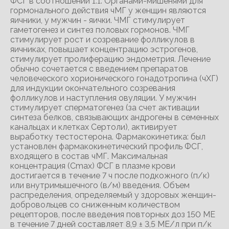
ФСГ в соотношении 1:1. Органами-мишенями для
гормонального действия чМГ у женщин являются
яичники, у мужчин - яички. ЧМГ стимулирует
гаметогенез и синтез половых гормонов. ЧМГ
стимулирует рост и созревание фолликулов в
яичниках, повышает концентрацию эстрогенов,
стимулирует пролиферацию эндометрия. Лечение
обычно сочетается с введением препаратов
человеческого хорионического гонадотропина (чХГ)
для индукции окончательного созревания
фолликулов и наступления овуляции. У мужчин
стимулирует сперматогенез (за счет активации
синтеза белков, связывающих андрогены в семенных
канальцах и клетках Сертоли), активирует
выработку тестостерона. Фармакокинетика: был
установлен фармакокинетический профиль ФСГ,
входящего в состав чМГ. Максимальная
концентрация (Сmах) ФСГ в плазме крови
достигается в течение 7 ч после подкожного (п/к)
или внутримышечного (в/м) введения. Объем
распределения, определяемый у здоровых женщин-
добровольцев со сниженным количеством
рецепторов, после введения повторных доз 150 ME
в течение 7 дней составляет 8,9 ± 3,5 МЕ/л при п/к