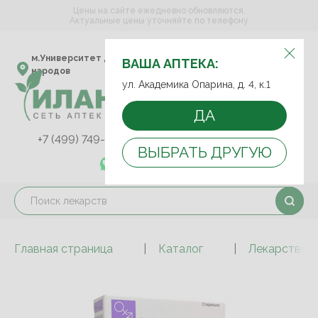
Цены на сайте ежедневно обновляются.
Актуальные цены уточняйте по телефону
ВЫБЕРИТЕ АПТЕКУ:
м.Университет дружбы
ул. Академика Опарина,
ВАША АПТЕКА:
народов
д. 4, к.1
ул. Академика Опарина, д. 4, к.1
ДА
+7 (499) 749-75-92
+7 (499) 749-74-89
ВЫБРАТЬ ДРУГУЮ
+7 (989) 579-78-73
Главная страница
Каталог
Лекарствен