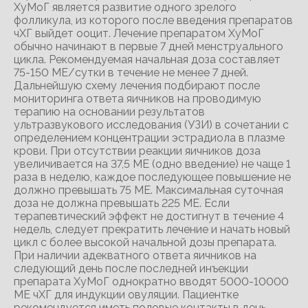
ХуМоГ является развитие одного зрелого
фолликула, из которого после введения препаратов
чХГ выйдет ооцит. Лечение препаратом ХуМоГ
обычно начинают в первые 7 дней менструального
цикла. Рекомендуемая начальная доза составляет
75-150 МЕ/сутки в течение не менее 7 дней.
Дальнейшую схему лечения подбирают после
мониторинга ответа яичников на проводимую
терапию на основании результатов
ультразвукового исследования (УЗИ) в сочетании с
определением концентрации эстрадиола в плазме
крови. При отсутствии реакции яичников доза
увеличивается на 37,5 ME (одно введение) не чаще 1
раза в неделю, каждое последующее повышение не
должно превышать 75 ME. Максимальная суточная
доза не должна превышать 225 ME. Если
терапевтический эффект не достигнут в течение 4
недель, следует прекратить лечение и начать новый
цикл с более высокой начальной дозы препарата.
При наличии адекватного ответа яичников на
следующий день после последней инъекции
препарата ХуМоГ однократно вводят 5000-10000
ME чХГ для индукции овуляции. Пациентке
рекомендуется иметь половые контакты в день