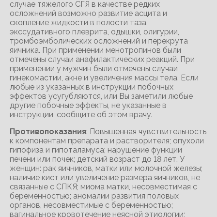
случае тяжелого СГЯ в качестве редких
осложнений возможно развитие асцита и
скопление жидкости в полости таза,
экссудативного плеврита, одышки, олигурии,
тромбоэмболических осложнений и перекрута
яичника. При применении менотропинов были
отмечены случаи анафилактических реакций. При
применении у мужчин были отмечены случаи
гинекомастии, акне и увеличения массы тела. Если
любые из указанных в инструкции побочных
эффектов усугубляются, или Вы заметили любые
другие побочные эффекты, не указанные в
инструкции, сообщите об этом врачу.
Противопоказания
: Повышенная чувствительность
к компонентам препарата и растворителя; опухоли
гипофиза и гипоталамуса; нарушение функции
печени или почек; детский возраст до 18 лет. У
женщин: рак яичников, матки или молочной железы;
наличие кист или увеличение размера яичников, не
связанные с СПКЯ; миома матки, несовместимая с
беременностью; аномалии развития половых
органов, несовместимые с беременностью;
вагинальное кровотечение неясной этиологии;