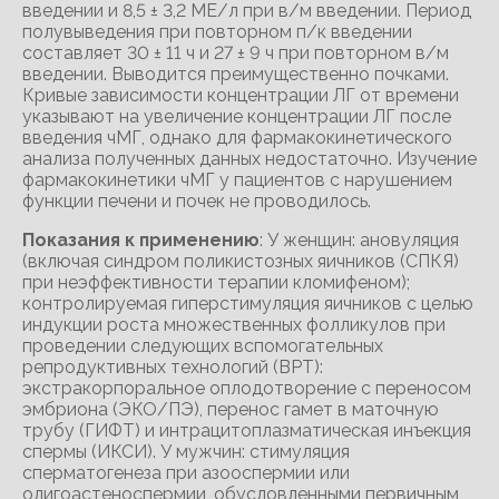
введении и 8,5 ± 3,2 МЕ/л при в/м введении. Период
полувыведения при повторном п/к введении
составляет 30 ± 11 ч и 27 ± 9 ч при повторном в/м
введении. Выводится преимущественно почками.
Кривые зависимости концентрации ЛГ от времени
указывают на увеличение концентрации ЛГ после
введения чМГ, однако для фармакокинетического
анализа полученных данных недостаточно. Изучение
фармакокинетики чМГ у пациентов с нарушением
функции печени и почек не проводилось.
Показания к применению
: У женщин: ановуляция
(включая синдром поликистозных яичников (СПКЯ)
при неэффективности терапии кломифеном);
контролируемая гиперстимуляция яичников с целью
индукции роста множественных фолликулов при
проведении следующих вспомогательных
репродуктивных технологий (ВРТ):
экстракорпоральное оплодотворение с переносом
эмбриона (ЭКО/ПЭ), перенос гамет в маточную
трубу (ГИФТ) и интрацитоплазматическая инъекция
спермы (ИКСИ). У мужчин: стимуляция
сперматогенеза при азооспермии или
олигоастеноспермии, обусловленными первичным