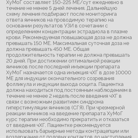
ХуМоГ составляет 150-225 МЕ/сут ежедневно в
течение не менее 5 дней лечения. Дальнейшую
схему лечения подбирают после мониторинга
ответа яичников на проводимую терапию на
основании результатов УЗИ в сочетании с
определением концентрации эстрадиола в плазме
крови. Рекомендуемая повышающая доза не должна
превышать 150 ME. Максимальная суточная доза не
должна превышать 450 ME. Общая
продолжительность терапии не должна превышать
20 дней. При достижении оптимальной реакции
яичников после последней инъекции препарата
ХуМоГ назначается одна инъекция чХГ в дозе 10000
ME для индукции окончательного созревания
фолликула и индукции выхода ооцита. Пациентка
должна находиться под постоянным наблюдением в
течение не менее 2 недель после введения чХГ в
связи с возможным развитием синдрома
гиперстимуляции яичников (СГЯ). При чрезмерной
реакции яичников на введение препарата ХуМоГ
курс терапии необходимо прекратить и отказаться
от введения чХГ. Пациентке рекомендуется
использовать барьерные методы контрацепции или
воздержание от половых контактов до наступления