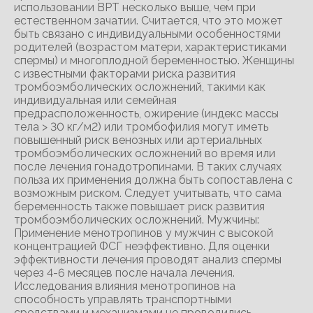
использовании ВРТ несколько выше, чем при
естественном зачатии. Считается, что это может
быть связано с индивидуальными особенностями
родителей (возрастом матери, характеристиками
спермы) и многоплодной беременностью. Женщины
с известными факторами риска развития
тромбоэмболических осложнений, такими как
индивидуальная или семейная
предрасположенность, ожирение (индекс массы
тела > 30 кг/м2) или тромбофилия могут иметь
повышенный риск венозных или артериальных
тромбоэмболических осложнений во время или
после лечения гонадотропинами. В таких случаях
польза их применения должна быть сопоставлена с
возможным риском. Следует учитывать, что сама
беременность также повышает риск развития
тромбоэмболических осложнений. Мужчины:
Применение менотропинов у мужчин с высокой
концентрацией ФСГ неэффективно. Для оценки
эффективности лечения проводят анализ спермы
через 4-6 месяцев после начала лечения.
Исследования влияния менотропинов на
способность управлять транспортными
средствами и механизмами не проводились.