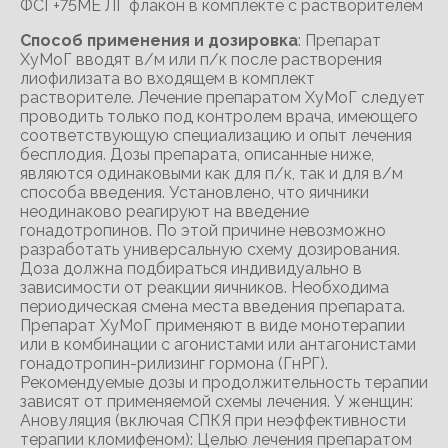
ФСГ+75МЕ ЛГ флакон в комплекте с растворителем
Способ применения и дозировка
: Препарат
ХуМоГ вводят в/м или п/к после растворения
лиофилизата во входящем в комплект
растворителе. Лечение препаратом ХуМоГ следует
проводить только под контролем врача, имеющего
соответствующую специализацию и опыт лечения
бесплодия. Дозы препарата, описанные ниже,
являются одинаковыми как для п/к, так и для в/м
способа введения. Установлено, что яичники
неодинаково реагируют на введение
гонадотропинов. По этой причине невозможно
разработать универсальную схему дозирования.
Доза должна подбираться индивидуально в
зависимости от реакции яичников. Необходима
периодическая смена места введения препарата.
Препарат ХуМоГ применяют в виде монотерапии
или в комбинации с агонистами или антагонистами
гонадотропин-рилизинг гормона (ГнРГ).
Рекомендуемые дозы и продолжительность терапии
зависят от применяемой схемы лечения. У женщин:
Ановуляция (включая СПКЯ при неэффективности
терапии кломифеном): Целью лечения препаратом