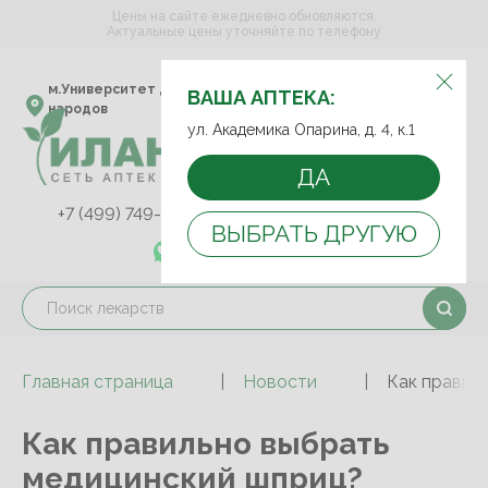
Цены на сайте ежедневно обновляются.
Актуальные цены уточняйте по телефону
ВЫБЕРИТЕ АПТЕКУ:
м.Университет дружбы
ул. Академика Опарина,
ВАША АПТЕКА:
народов
д. 4, к.1
ул. Академика Опарина, д. 4, к.1
ДА
+7 (499) 749-75-92
+7 (499) 749-74-89
ВЫБРАТЬ ДРУГУЮ
+7 (989) 579-78-73
Главная страница
Новости
Как правил
Как правильно выбрать
медицинский шприц?